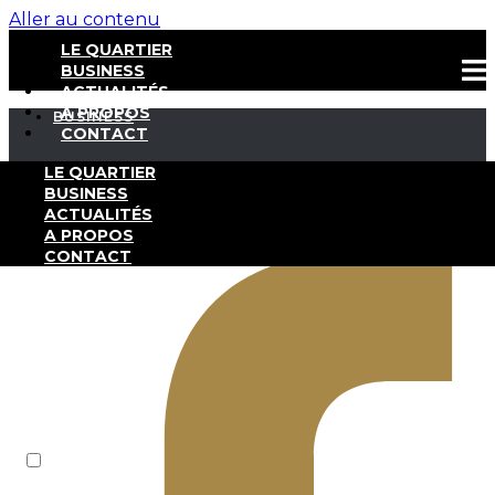
Aller au contenu
LE QUARTIER
BUSINESS
ACTUALITÉS
A PROPOS
BUSINESS
CONTACT
Antin Infrastructure Partners
LE QUARTIER
BUSINESS
ACTUALITÉS
A PROPOS
Facebook-f
CONTACT
NEWSLETTER
FR
EN