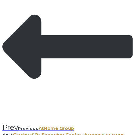
Prev
AtHome Group
Previous
Cloche d’Or Shopping Center : le nouveau cœur
Next