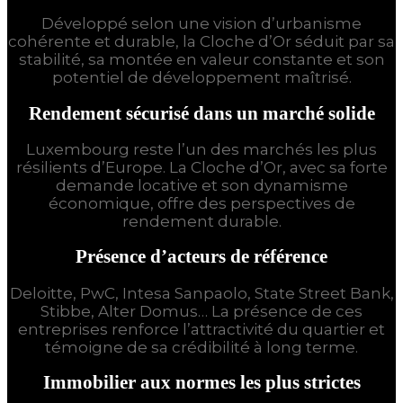
Développé selon une vision d’urbanisme
cohérente et durable, la Cloche d’Or séduit par sa
stabilité, sa montée en valeur constante et son
potentiel de développement maîtrisé.
Rendement sécurisé dans un marché solide
Luxembourg reste l’un des marchés les plus
résilients d’Europe. La Cloche d’Or, avec sa forte
demande locative et son dynamisme
économique, offre des perspectives de
rendement durable.
Présence d’acteurs de référence
Deloitte, PwC, Intesa Sanpaolo, State Street Bank,
Stibbe, Alter Domus… La présence de ces
entreprises renforce l’attractivité du quartier et
témoigne de sa crédibilité à long terme.
Immobilier aux normes les plus strictes