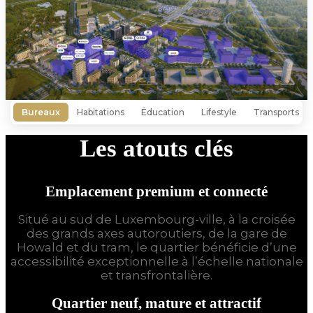
Bureaux
Habitations
Éducation
Lifestyle
Transports
Les atouts clés
Emplacement premium et connecté
Situé au sud de Luxembourg-ville, à la croisée
des grands axes autoroutiers, de la gare de
Howald et du tram, le quartier bénéficie d’une
accessibilité exceptionnelle à l’échelle nationale
et transfrontalière.
Quartier neuf, mature et attractif