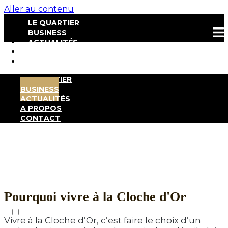
Aller au contenu
LE QUARTIER
BUSINESS
ACTUALITÉS
A PROPOS
CONTACT
LE QUARTIER
Business
BUSINESS
ACTUALITÉS
A PROPOS
CONTACT
Travailler à Cloche d’Or, c’est offrir à vos équipes
un environnement moderne, connecté et vivant,
au cœur d’un écosystème
d’entreprises innovantes.
NEWSLETTER
Pourquoi vivre à la Cloche d'Or
FR
EN
Vivre à la Cloche d’Or, c’est faire le choix d’un