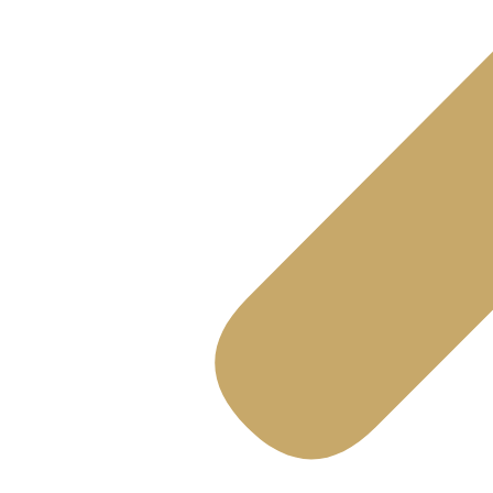
JUILLET 22, 2025
SHOPPING
,
TÉMOIGNAGE
,
VIVRE
La Cloche d’or Quartier du « Bon-Vivre
JUILLET 22, 2025