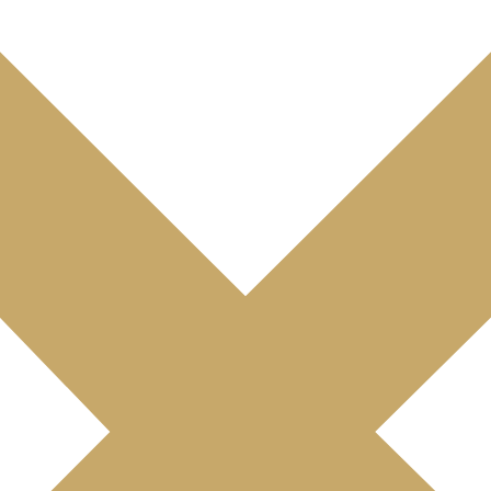
affaires – et bien plus encore…
eau cœur battant du lifestyle à Luxemb
Or