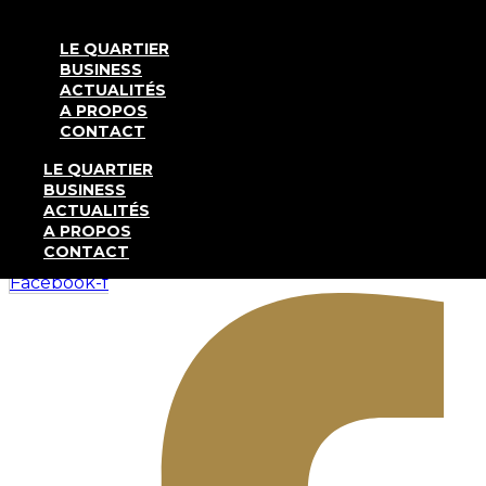
Aller au contenu
LE QUARTIER
BUSINESS
ACTUALITÉS
A PROPOS
SANTÉ
,
VIVRE
CONTACT
Faire du sport et s’aérer à la
LE QUARTIER
BUSINESS
Cloche d’Or
ACTUALITÉS
A PROPOS
CONTACT
Facebook-f