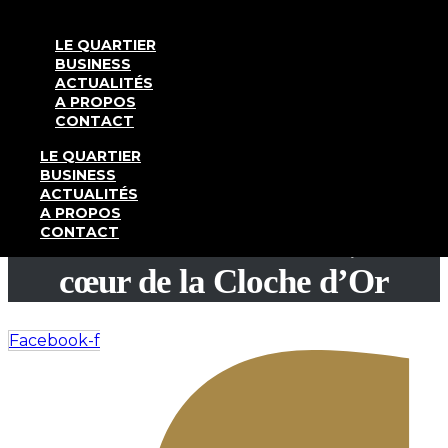
Aller au contenu
LE QUARTIER
BUSINESS
ACTUALITÉS
A PROPOS
SANTÉ
,
VIVRE
CONTACT
Kieser Luxembourg : le
LE QUARTIER
BUSINESS
renforcement musculaire au
ACTUALITÉS
A PROPOS
service de votre santé, au
CONTACT
cœur de la Cloche d’Or
Facebook-f